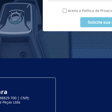
Aceito a Política de Priva
Solicite sua
ara
 88829-700 | CNPJ:
e Peças Ltda