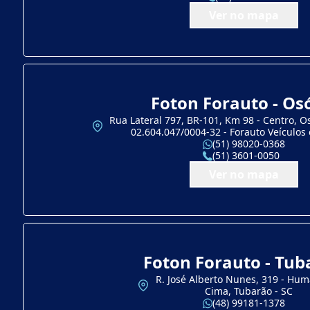
Ver no mapa
Foton Forauto - Os
Rua Lateral 797, BR-101, Km 98 - Centro, Os
02.604.047/0004-32 - Forauto Veículos 
(51) 98020-0368
(51) 3601-0050
Ver no mapa
Foton Forauto - Tub
R. José Alberto Nunes, 319 - Hum
Cima, Tubarão - SC
(48) 99181-1378