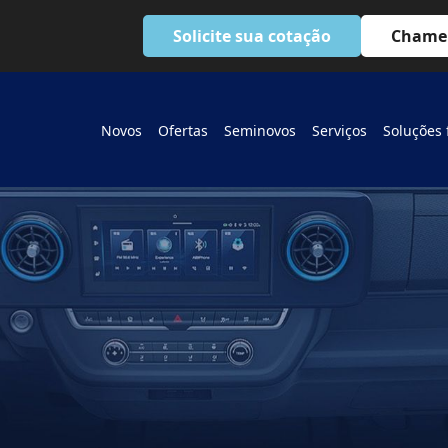
(48)
Solicite sua cotação
Chame
Foton F
Novos
Ofertas
Seminovos
Serviços
Soluções 