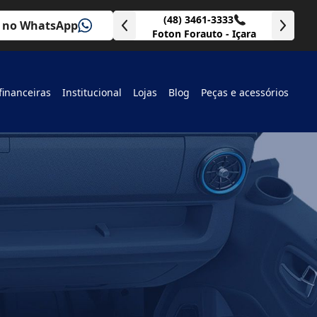
 99181-1378
(48) 3461-3333
 no WhatsApp
orauto - Tubarão
Foton Forauto - Içara
financeiras
Institucional
Lojas
Blog
Peças e acessórios