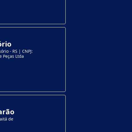
ório
ório - RS | CNPJ:
e Peças Ltda
arão
aitá de